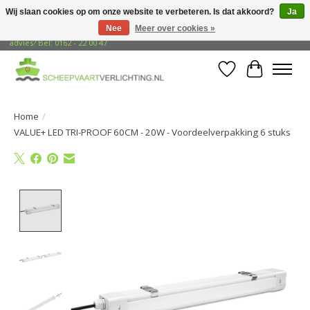
Wij slaan cookies op om onze website te verbeteren. Is dat akkoord?
Ja
Nee
Meer over cookies »
Gratis verzending naar adressen in Nederland! Opzoek naar vrijblijvend
advies? Bel: 0162 - 22 00 47
Verlanglijst
Winkelwa
Home
/
VALUE+ LED TRI-PROOF 60CM - 20W - Voordeelverpakking 6 stuks
Product image slideshow Items