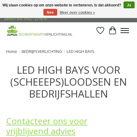
Wij slaan cookies op om onze website te verbeteren. Is dat akkoord?
Ja
Nee
Meer over cookies »
Gratis verzending naar adressen in Nederland! Opzoek naar vrijblijvend
advies? Bel: 0162 - 22 00 47
Verlanglijst
Winkelwa
Home
/
BEDRIJFSVERLICHTING
/
LED HIGH BAYS
LED HIGH BAYS VOOR
(SCHEEEPS)LOODSEN EN
BEDRIJFSHALLEN
Contacteer ons voor
vrijblijvend advies