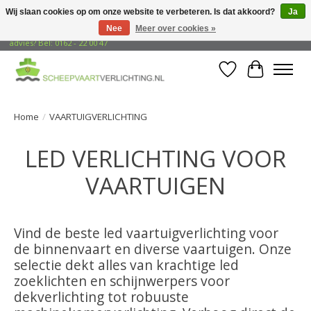
Wij slaan cookies op om onze website te verbeteren. Is dat akkoord?
Ja
Nee
Meer over cookies »
Gratis verzending naar adressen in Nederland! Opzoek naar vrijblijvend
advies? Bel: 0162 - 22 00 47
Verlanglijst
Winkelwa
Home
/
VAARTUIGVERLICHTING
LED VERLICHTING VOOR
VAARTUIGEN
Vind de beste led vaartuigverlichting voor
de binnenvaart en diverse vaartuigen. Onze
selectie dekt alles van krachtige led
zoeklichten en schijnwerpers voor
dekverlichting tot robuuste