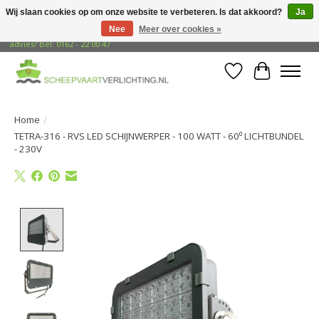
Wij slaan cookies op om onze website te verbeteren. Is dat akkoord?
Ja
Nee
Meer over cookies »
Gratis verzending naar adressen in Nederland! Opzoek naar vrijblijvend
advies? Bel: 0162 - 22 00 47
Verlanglijst
Winkelwa
Home
/
TETRA-316 - RVS LED SCHIJNWERPER - 100 WATT - 60⁰ LICHTBUNDEL
- 230V
Product image slideshow Items