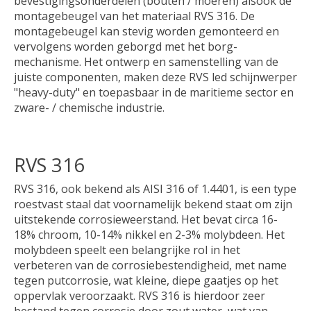
bevestigingsonderdelen (bouten / moeren) alsook de
montagebeugel van het materiaal RVS 316. De
montagebeugel kan stevig worden gemonteerd en
vervolgens worden geborgd met het borg-
mechanisme. Het ontwerp en samenstelling van de
juiste componenten, maken deze RVS led schijnwerper
"heavy-duty" en toepasbaar in de maritieme sector en
zware- / chemische industrie.
RVS 316
RVS 316, ook bekend als AISI 316 of 1.4401, is een type
roestvast staal dat voornamelijk bekend staat om zijn
uitstekende corrosieweerstand. Het bevat circa 16-
18% chroom, 10-14% nikkel en 2-3% molybdeen. Het
molybdeen speelt een belangrijke rol in het
verbeteren van de corrosiebestendigheid, met name
tegen putcorrosie, wat kleine, diepe gaatjes op het
oppervlak veroorzaakt. RVS 316 is hierdoor zeer
bestand tegen corrosie door zout water, wat van