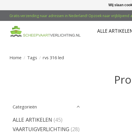
Wij slaan coo
Gratis verzending naar adressen in Nederland! Opzoek naar vrijblijvend a
ALLE ARTIKELE
Home
/
Tags
/
rvs 316 led
Pro
Categorieën
ALLE ARTIKELEN
(45)
VAARTUIGVERLICHTING
(28)