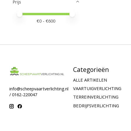
Prijs
Minimale prijswaarde
Price maximum value
€
0
- €
600
Categorieën
ALLE ARTIKELEN
VAARTUIGVERLICHTING
info@scheepvaartverlichting.nl
/ 0162-220047
TERREINVERLICHTING
BEDRIJFSVERLICHTING