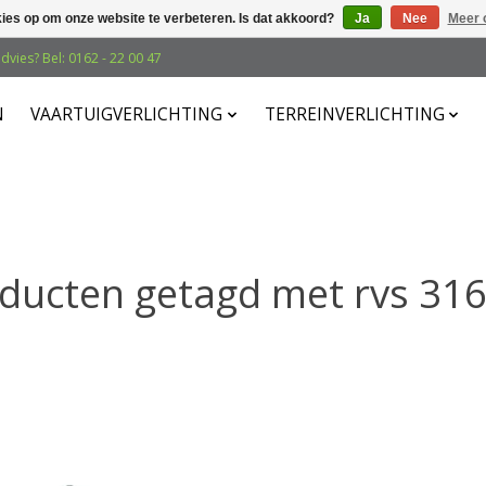
kies op om onze website te verbeteren. Is dat akkoord?
Ja
Nee
Meer 
dvies? Bel: 0162 - 22 00 47
N
VAARTUIGVERLICHTING
TERREINVERLICHTING
ducten getagd met rvs 316