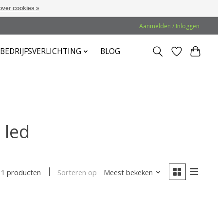
over cookies »
Aanmelden / Inloggen
BEDRIJFSVERLICHTING
BLOG
 led
Sorteren op
Meest bekeken
1 producten