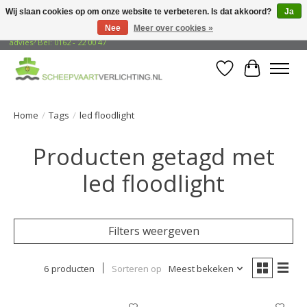
Wij slaan cookies op om onze website te verbeteren. Is dat akkoord?
Ja
Nee
Meer over cookies »
Gratis verzending naar adressen in Nederland! Opzoek naar vrijblijvend
advies? Bel: 0162 - 22 00 47
Verlanglijst
Winkelwa
Home
/
Tags
/
led floodlight
Producten getagd met
led floodlight
Filters weergeven
6 producten
Sorteren op
Meest bekeken