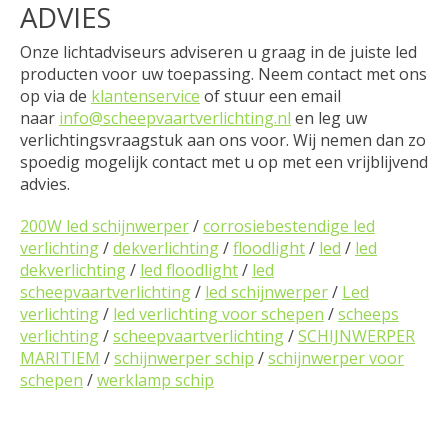
ADVIES
Onze lichtadviseurs adviseren u graag in de juiste led
producten voor uw toepassing. Neem contact met ons
op via de
klantenservice
of stuur een email
naar
info@scheepvaartverlichting.nl
en leg uw
verlichtingsvraagstuk aan ons voor. Wij nemen dan zo
spoedig mogelijk contact met u op met een vrijblijvend
advies.
200W led schijnwerper
/
corrosiebestendige led
verlichting
/
dekverlichting
/
floodlight
/
led
/
led
dekverlichting
/
led floodlight
/
led
scheepvaartverlichting
/
led schijnwerper
/
Led
verlichting
/
led verlichting voor schepen
/
scheeps
verlichting
/
scheepvaartverlichting
/
SCHIJNWERPER
MARITIEM
/
schijnwerper schip
/
schijnwerper voor
schepen
/
werklamp schip