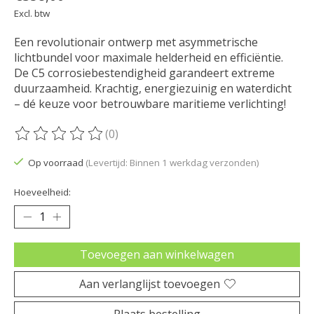
Excl. btw
Een revolutionair ontwerp met asymmetrische
lichtbundel voor maximale helderheid en efficiëntie.
De C5 corrosiebestendigheid garandeert extreme
duurzaamheid. Krachtig, energiezuinig en waterdicht
– dé keuze voor betrouwbare maritieme verlichting!
(0)
De beoordeling van dit product is
0
van de 5
Op voorraad
(Levertijd: Binnen 1 werkdag verzonden)
Hoeveelheid:
Toevoegen aan winkelwagen
Aan verlanglijst toevoegen
Plaats bestelling