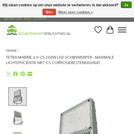
Wij slaan cookies op om onze website te verbeteren. Is dat akkoord?
Ja
Nee
Meer over cookies »
Gratis verzending naar adressen in Nederland! Opzoek naar vrijblijvend
advies? Bel: 0162 - 22 00 47
Verlanglijst
Winkelwa
Home
/
TETRA-MARINE 2.0 C5 200W LED SCHIJNWERPER - MAXIMALE
LICHTEFFICIËNTIE MET C5 CORROSIEBESTENDIGHEID
Product image slideshow Items