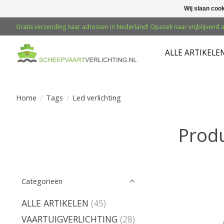
Wij slaan coo
Gratis verzending naar adressen in Nederland! Opzoek naar vrijblijvend a
ALLE ARTIKELE
Home
/
Tags
/
Led verlichting
Produ
Categorieën
ALLE ARTIKELEN
(45)
VAARTUIGVERLICHTING
(28)