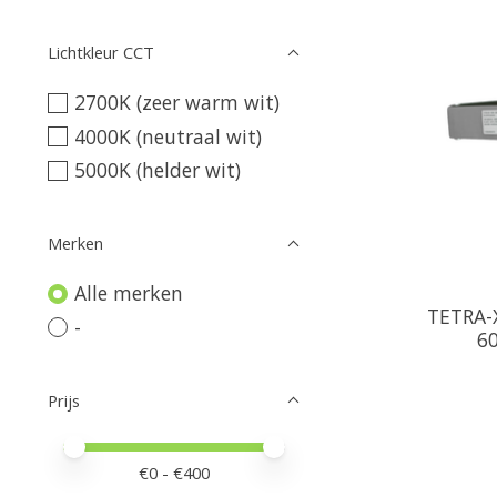
Lichtkleur CCT
2700K (zeer warm wit)
4000K (neutraal wit)
5000K (helder wit)
Merken
Alle merken
TETRA-X
-
60
Prijs
Minimale prijswaarde
Price maximum value
€
0
- €
400