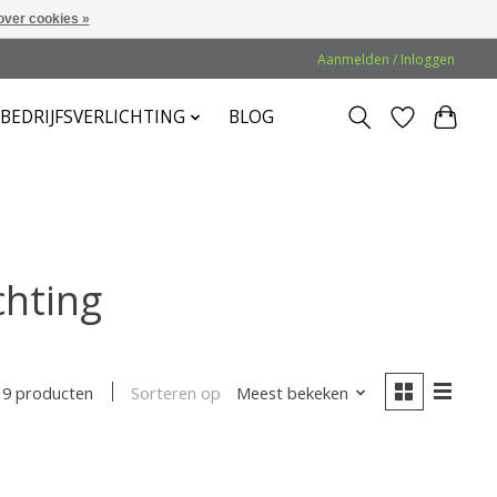
over cookies »
Aanmelden / Inloggen
BEDRIJFSVERLICHTING
BLOG
chting
Sorteren op
Meest bekeken
9 producten