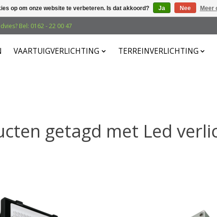
kies op om onze website te verbeteren. Is dat akkoord?
Ja
Nee
Meer 
dvies? Bel: 0162 - 22 00 47
N
VAARTUIGVERLICHTING
TERREINVERLICHTING
cten getagd met Led verli