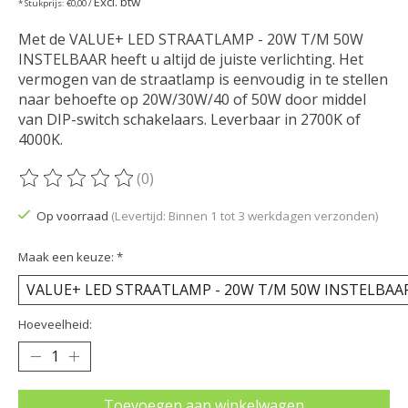
Excl. btw
* Stukprijs: €0,00 /
Met de VALUE+ LED STRAATLAMP - 20W T/M 50W
INSTELBAAR heeft u altijd de juiste verlichting. Het
vermogen van de straatlamp is eenvoudig in te stellen
naar behoefte op 20W/30W/40 of 50W door middel
van DIP-switch schakelaars. Leverbaar in 2700K of
4000K.
(0)
De beoordeling van dit product is
0
van de 5
Op voorraad
(Levertijd: Binnen 1 tot 3 werkdagen verzonden)
Maak een keuze:
*
Hoeveelheid:
Toevoegen aan winkelwagen