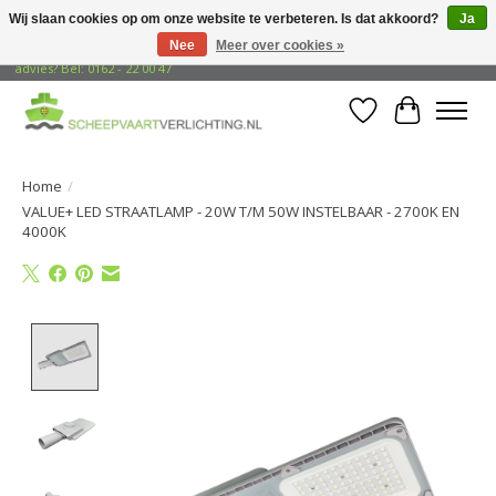
Wij slaan cookies op om onze website te verbeteren. Is dat akkoord?
Ja
Nee
Meer over cookies »
Gratis verzending naar adressen in Nederland! Opzoek naar vrijblijvend
advies? Bel: 0162 - 22 00 47
Verlanglijst
Winkelwa
Home
/
VALUE+ LED STRAATLAMP - 20W T/M 50W INSTELBAAR - 2700K EN
4000K
Product image slideshow Items