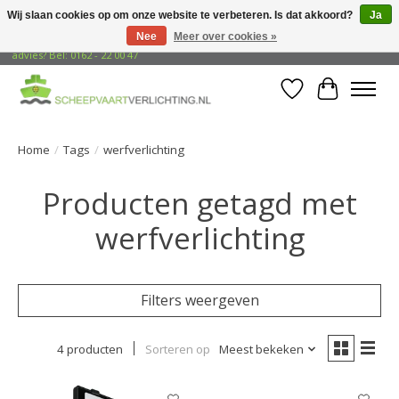
Wij slaan cookies op om onze website te verbeteren. Is dat akkoord?
Ja
Nee
Meer over cookies »
Gratis verzending naar adressen in Nederland! Opzoek naar vrijblijvend
advies? Bel: 0162 - 22 00 47
Verlanglijst
Winkelwa
Home
/
Tags
/
werfverlichting
Producten getagd met
werfverlichting
Filters weergeven
4 producten
Sorteren op
Meest bekeken