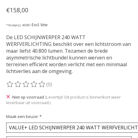
€158,00
Excl. btw
* Stukprijs: €0,00 /
De LED SCHIJNWERPER 240 WATT
WERFVERLICHTING beschikt over een lichtstroom van
maar liefst 40.800 lumen. Tezamen de brede
asymmetrische lichtbundel kunnen werven en
terreinen efficiënt worden verlicht met een minimaal
lichtverlies aan de omgeving.
(0)
De beoordeling van dit product is
0
van de 5
Niet op voorraad
(Levertijd: Dit product is binnenkort weer
leverbaar uit voorraad.)
Maak een keuze:
*