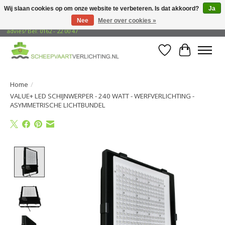
Wij slaan cookies op om onze website te verbeteren. Is dat akkoord?
Ja
Nee
Meer over cookies »
Gratis verzending naar adressen in Nederland! Opzoek naar vrijblijvend
advies? Bel: 0162 - 22 00 47
Verlanglijst
Winkelwa
Home
/
VALUE+ LED SCHIJNWERPER - 240 WATT - WERFVERLICHTING -
ASYMMETRISCHE LICHTBUNDEL
Product image slideshow Items