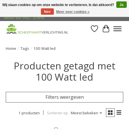
Wij slaan cookies op om onze website te verbeteren. Is dat akkoord?
Ja
Nee
Meer over cookies »
Gratis verzending naar adressen in Nederland! Opzoek naar vrijblijvend
advies? Bel: 0162 - 22 00 47
Verlanglijst
Winkelwa
Home
/
Tags
/
100 Watt led
Producten getagd met
100 Watt led
Filters weergeven
1 producten
Sorteren op
Meest bekeken