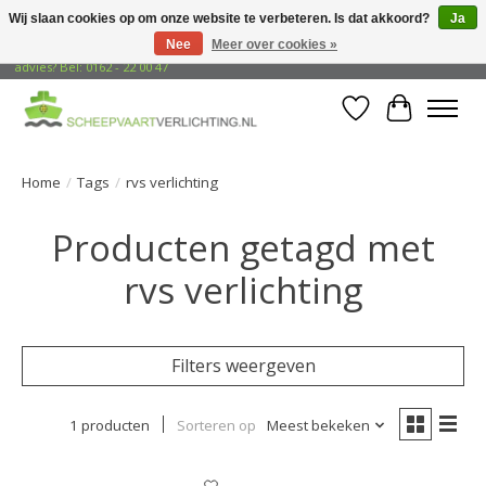
Wij slaan cookies op om onze website te verbeteren. Is dat akkoord?
Ja
Nee
Meer over cookies »
Gratis verzending naar adressen in Nederland! Opzoek naar vrijblijvend
advies? Bel: 0162 - 22 00 47
Verlanglijst
Winkelwa
Home
/
Tags
/
rvs verlichting
Producten getagd met
rvs verlichting
Filters weergeven
1 producten
Sorteren op
Meest bekeken