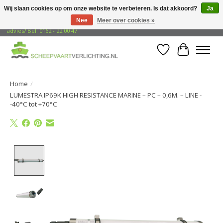
Wij slaan cookies op om onze website te verbeteren. Is dat akkoord?
Ja
Nee
Meer over cookies »
Gratis verzending naar adressen in Nederland! Opzoek naar vrijblijvend
advies? Bel: 0162 - 22 00 47
Verlanglijst
Winkelwa
Home
/
LUMESTRA IP69K HIGH RESISTANCE MARINE – PC – 0,6M. – LINE -
-40°C tot +70°C
Product image slideshow Items