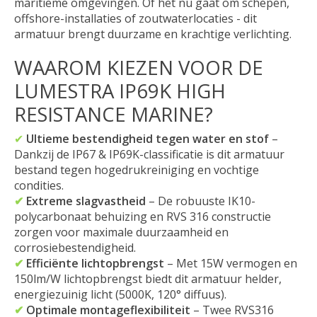
maritieme omgevingen. Of het nu gaat om schepen,
offshore-installaties of zoutwaterlocaties - dit
armatuur brengt duurzame en krachtige verlichting.
WAAROM KIEZEN VOOR DE
LUMESTRA IP69K HIGH
RESISTANCE MARINE?
✔
Ultieme bestendigheid tegen water en stof
–
Dankzij de IP67 & IP69K-classificatie is dit armatuur
bestand tegen hogedrukreiniging en vochtige
condities.
✔
Extreme slagvastheid
– De robuuste IK10-
polycarbonaat behuizing en RVS 316 constructie
zorgen voor maximale duurzaamheid en
corrosiebestendigheid.
✔
Efficiënte lichtopbrengst
– Met 15W vermogen en
150lm/W lichtopbrengst biedt dit armatuur helder,
energiezuinig licht (5000K, 120° diffuus).
✔
Optimale montageflexibiliteit
– Twee RVS316