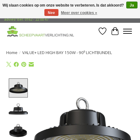
Wij slaan cookies op om onze website te verbeteren. Is dat akkoord?
Ja
Nee
Meer over cookies »
Gratis verzending naar adressen in Nederland! Opzoek naar vrijblijvend
advies? Bel: 0162 - 22 00 47
Verlanglijst
Winkelwa
Home
/
VALUE+ LED HIGH BAY 150W - 90⁰ LICHTBUNDEL
Product image slideshow Items