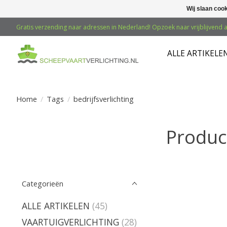
Wij slaan coo
Gratis verzending naar adressen in Nederland! Opzoek naar vrijblijvend a
ALLE ARTIKELE
Home
/
Tags
/
bedrijfsverlichting
Product
Categorieën
ALLE ARTIKELEN
(45)
VAARTUIGVERLICHTING
(28)