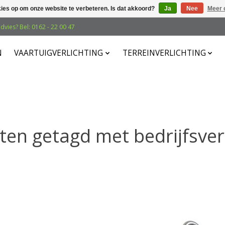
kies op om onze website te verbeteren. Is dat akkoord?
Ja
Nee
Meer 
dvies? Bel: 0162 - 22 00 47
N
VAARTUIGVERLICHTING
TERREINVERLICHTING
en getagd met bedrijfsver