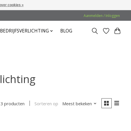
over cookies »
Aanmelden / Inloggen
BEDRIJFSVERLICHTING
BLOG
lichting
Sorteren op
Meest bekeken
3 producten