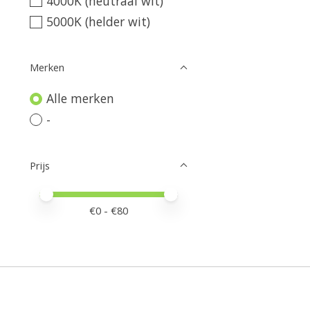
4000K (neutraal wit)
5000K (helder wit)
Merken
Alle merken
-
Prijs
Minimale prijswaarde
Price maximum value
€
0
- €
80