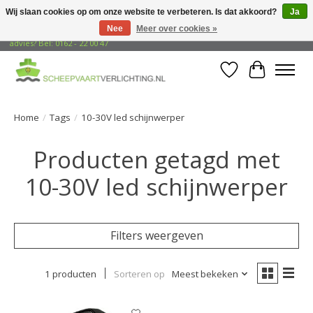
Wij slaan cookies op om onze website te verbeteren. Is dat akkoord?
Ja
Nee
Meer over cookies »
Gratis verzending naar adressen in Nederland! Opzoek naar vrijblijvend
advies? Bel: 0162 - 22 00 47
Verlanglijst
Winkelwa
Home
/
Tags
/
10-30V led schijnwerper
Producten getagd met
10-30V led schijnwerper
Filters weergeven
1 producten
Sorteren op
Meest bekeken