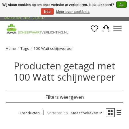
Wij slaan cookies op om onze website te verbeteren. Is dat akkoord?
Ja
Nee
Meer over cookies »
Gratis verzending naar adressen in Nederland! Opzoek naar vrijblijvend
advies? Bel: 0162 - 22 00 47
Verlanglijst
Winkelwa
Home
/
Tags
/
100 Watt schijnwerper
Producten getagd met
100 Watt schijnwerper
Filters weergeven
0 producten
Sorteren op
Meest bekeken