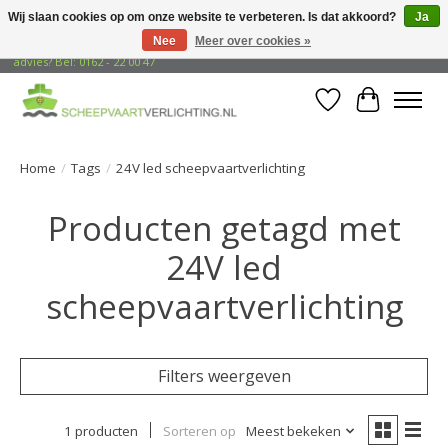
Wij slaan cookies op om onze website te verbeteren. Is dat akkoord?
Ja
Nee
Meer over cookies »
Gratis verzending naar adressen in Nederland! Opzoek naar vrijblijvend
advies? Bel: 0162 - 22 00 47
Verlanglijst
Winkelwa
Home
/
Tags
/
24V led scheepvaartverlichting
Producten getagd met
24V led
scheepvaartverlichting
Filters weergeven
1 producten
Sorteren op
Meest bekeken