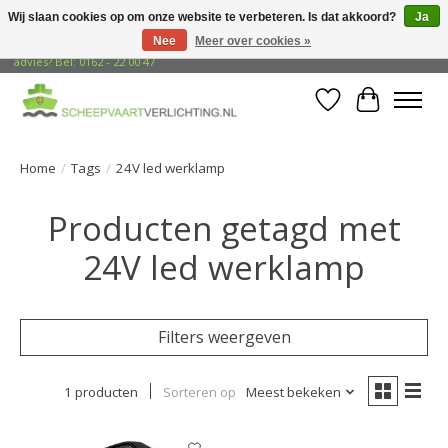
Wij slaan cookies op om onze website te verbeteren. Is dat akkoord?
Ja
Nee
Meer over cookies »
Gratis verzending naar adressen in Nederland! Opzoek naar vrijblijvend
advies? Bel: 0162 - 22 00 47
Verlanglijst
Winkelwa
Home
/
Tags
/
24V led werklamp
Producten getagd met
24V led werklamp
Filters weergeven
1 producten
Sorteren op
Meest bekeken