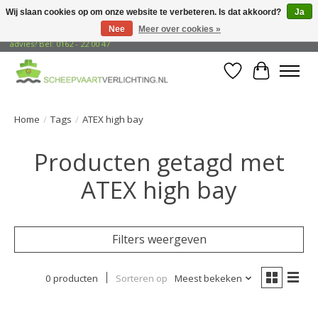
Wij slaan cookies op om onze website te verbeteren. Is dat akkoord?
Ja
Nee
Meer over cookies »
Gratis verzending naar adressen in Nederland! Opzoek naar vrijblijvend
advies? Bel: 0162 - 22 00 47
Verlanglijst
Winkelwa
Home
/
Tags
/
ATEX high bay
Producten getagd met
ATEX high bay
Filters weergeven
0 producten
Sorteren op
Meest bekeken