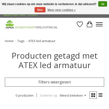
Wij slaan cookies op om onze website te verbeteren. Is dat akkoord?
Ja
Nee
Meer over cookies »
Gratis verzending naar adressen in Nederland! Opzoek naar vrijblijvend
advies? Bel: 0162 - 22 00 47
Verlanglijst
Winkelwa
Home
/
Tags
/
ATEX led armatuur
Producten getagd met
ATEX led armatuur
Filters weergeven
0 producten
Sorteren op
Meest bekeken