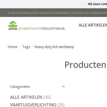
Wij slaan coo
Gratis verzending naar adressen in Nederland! Opzoek naar vrijblijvend a
ALLE ARTIKELE
Home
/
Tags
/
heavy duty led werklamp
Producten
Categorieën
ALLE ARTIKELEN
(45)
VAARTUIGVERLICHTING
(28)