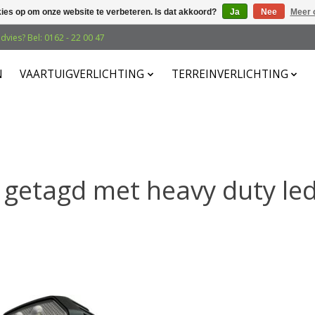
kies op om onze website te verbeteren. Is dat akkoord?
Ja
Nee
Meer 
dvies? Bel: 0162 - 22 00 47
N
VAARTUIGVERLICHTING
TERREINVERLICHTING
 getagd met heavy duty le