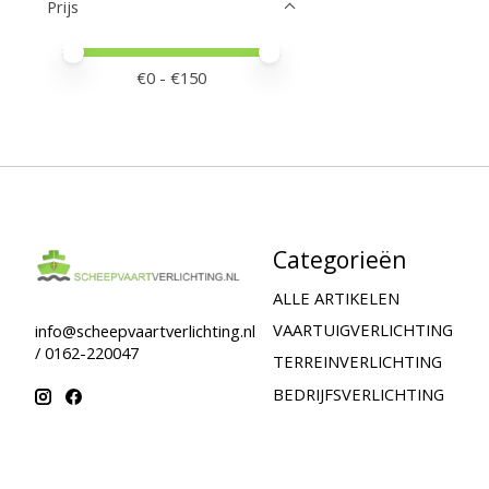
Prijs
Minimale prijswaarde
Price maximum value
€
0
- €
150
Categorieën
ALLE ARTIKELEN
VAARTUIGVERLICHTING
info@scheepvaartverlichting.nl
/ 0162-220047
TERREINVERLICHTING
BEDRIJFSVERLICHTING