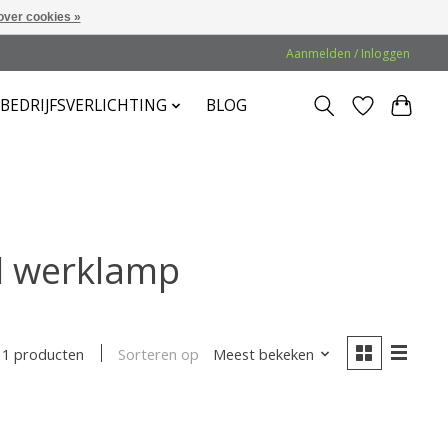
over cookies »
Aanmelden / Inloggen
BEDRIJFSVERLICHTING
BLOG
d werklamp
Sorteren op
Meest bekeken
1 producten