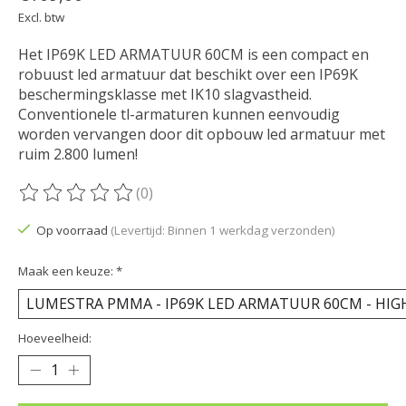
Excl. btw
Het IP69K LED ARMATUUR 60CM is een compact en
robuust led armatuur dat beschikt over een IP69K
beschermingsklasse met IK10 slagvastheid.
Conventionele tl-armaturen kunnen eenvoudig
worden vervangen door dit opbouw led armatuur met
ruim 2.800 lumen!
(0)
De beoordeling van dit product is
0
van de 5
Op voorraad
(Levertijd: Binnen 1 werkdag verzonden)
Maak een keuze:
*
Hoeveelheid: