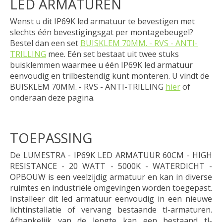
LED ARMATUREN
Wenst u dit IP69K led armatuur te bevestigen met
slechts één bevestigingsgat per montagebeugel?
Bestel dan een set
BUISKLEM 70MM. - RVS - ANTI-
TRILLING
mee. Eén set bestaat uit twee stuks
buisklemmen waarmee u één IP69K led armatuur
eenvoudig en trilbestendig kunt monteren. U vindt de
BUISKLEM 70MM. - RVS - ANTI-TRILLING
hier
of
onderaan deze pagina.
TOEPASSING
De LUMESTRA - IP69K LED ARMATUUR 60CM - HIGH
RESISTANCE - 20 WATT - 5000K - WATERDICHT -
OPBOUW is een veelzijdig armatuur en kan in diverse
ruimtes en industriële omgevingen worden toegepast.
Installeer dit led armatuur eenvoudig in een nieuwe
lichtinstallatie of vervang bestaande tl-armaturen.
Afhankelijk van de lengte kan een bestaand tl-