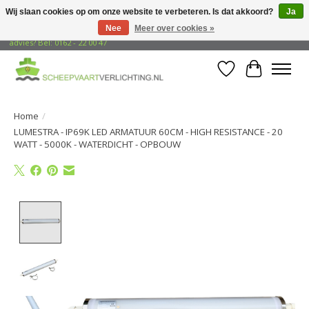
Wij slaan cookies op om onze website te verbeteren. Is dat akkoord?
Ja
Nee
Meer over cookies »
Gratis verzending naar adressen in Nederland! Opzoek naar vrijblijvend
advies? Bel: 0162 - 22 00 47
Verlanglijst
Winkelwa
Home
/
LUMESTRA - IP69K LED ARMATUUR 60CM - HIGH RESISTANCE - 20
WATT - 5000K - WATERDICHT - OPBOUW
Product image slideshow Items