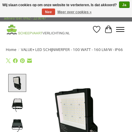
Wij slaan cookies op om onze website te verbeteren. Is dat akkoord?
Ja
Nee
Meer over cookies »
Gratis verzending naar adressen in Nederland! Opzoek naar vrijblijvend
advies? Bel: 0162 - 22 00 47
Verlanglijst
Winkelwa
Home
/
VALUE+ LED SCHIJNWERPER - 100 WATT - 160 LM/W - IP66
Product image slideshow Items