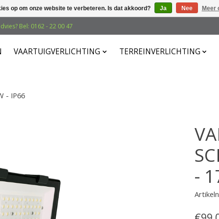
kies op om onze website te verbeteren. Is dat akkoord?
Ja
Nee
Meer 
dvies? Bel: 0162 - 22 00 47
N
VAARTUIGVERLICHTING
TERREINVERLICHTING
 - IP66
VA
SC
- 
Artike
€99,