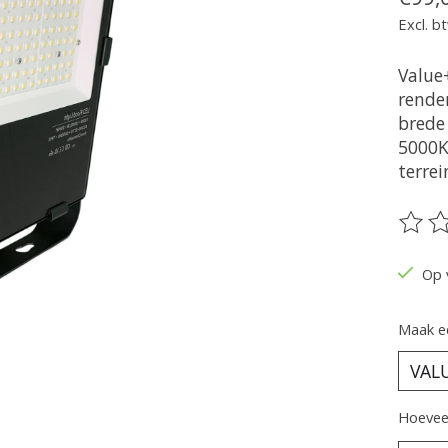
Excl. b
Value
rende
brede 
5000K 
terrei
De be
Op 
Maak e
Hoeveel