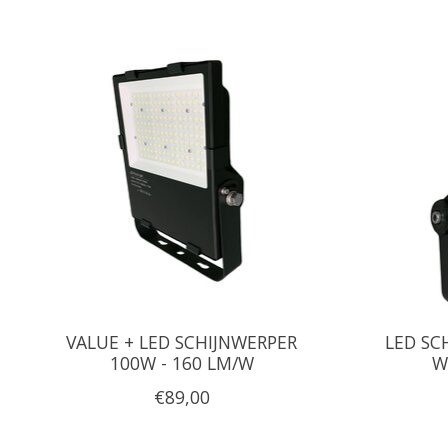
Items van productcarrousel
VALUE + LED SCHIJNWERPER
LED SC
100W - 160 LM/W
W
€89,00