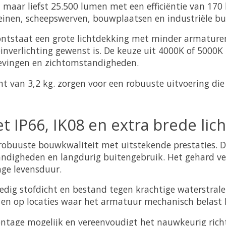
rt maar liefst 25.500 lumen met een efficiëntie van 17
reinen, scheepswerven, bouwplaatsen en industriële bu
ontstaat een grote lichtdekking met minder armaturen
inverlichting gewenst is. De keuze uit 4000K of 5000K
evingen en zichtomstandigheden.
van 3,2 kg. zorgen voor een robuuste uitvoering die 
et IP66, IK08 en extra brede lic
n robuuste bouwkwaliteit met uitstekende prestaties.
digheden en langdurig buitengebruik. Het gehard vei
nge levensduur.
volledig stofdicht en bestand tegen krachtige waterstra
 en op locaties waar het armatuur mechanisch belast
tage mogelijk en vereenvoudigt het nauwkeurig richte