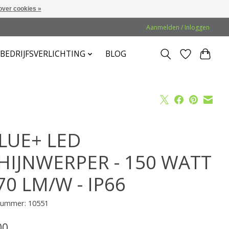
over cookies »
Aanmelden / Inloggen
BEDRIJFSVERLICHTING
BLOG
LUE+ LED
HIJNWERPER - 150 WATT
170 LM/W - IP66
lnummer: 10551
00