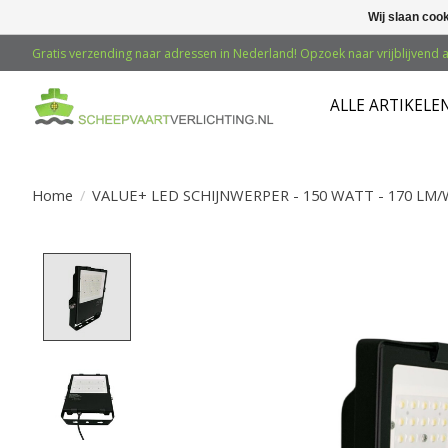
Wij slaan coo
Gratis verzending naar adressen in Nederland! Opzoek naar vrijblijvend a
ALLE ARTIKELE
Home
/
VALUE+ LED SCHIJNWERPER - 150 WATT - 170 LM/W
Product image slideshow Items