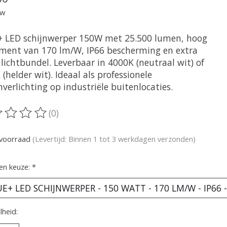
tw
+ LED schijnwerper 150W met 25.500 lumen, hoog
ment van 170 lm/W, IP66 bescherming en extra
lichtbundel. Leverbaar in 4000K (neutraal wit) of
(helder wit). Ideaal als professionele
nverlichting op industriële buitenlocaties.
(0)
oordeling van dit product is
0
van de 5
voorraad
(Levertijd: Binnen 1 tot 3 werkdagen verzonden)
en keuze:
*
heid: