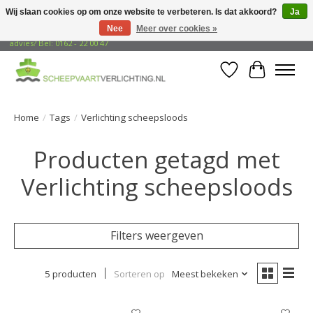
Wij slaan cookies op om onze website te verbeteren. Is dat akkoord?
Ja
Nee
Meer over cookies »
Gratis verzending naar adressen in Nederland! Opzoek naar vrijblijvend
advies? Bel: 0162 - 22 00 47
Verlanglijst
Winkelwa
Home
/
Tags
/
Verlichting scheepsloods
Producten getagd met
Verlichting scheepsloods
Filters weergeven
5 producten
Sorteren op
Meest bekeken