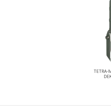
TETRA-M
DE