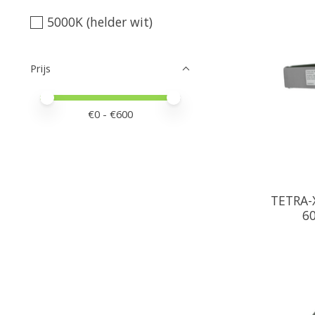
5000K (helder wit)
Prijs
Minimale prijswaarde
Price maximum value
€
0
- €
600
TETRA-X
60