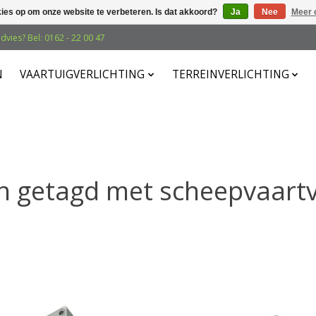
kies op om onze website te verbeteren. Is dat akkoord?
Ja
Nee
Meer 
dvies? Bel: 0162 - 22 00 47
N
VAARTUIGVERLICHTING
TERREINVERLICHTING
n getagd met scheepvaartve