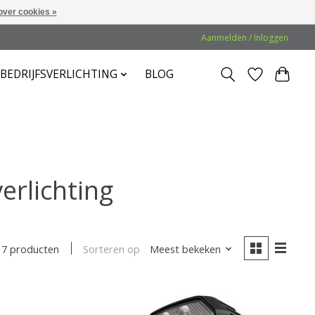
over cookies »
Aanmelden / Inloggen
BEDRIJFSVERLICHTING
BLOG
rlichting
Sorteren op
Meest bekeken
7 producten