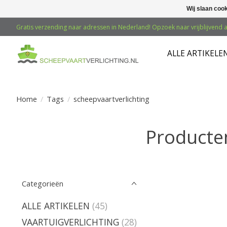
Wij slaan coo
Gratis verzending naar adressen in Nederland! Opzoek naar vrijblijvend a
ALLE ARTIKELE
Home
/
Tags
/
scheepvaartverlichting
Producte
Categorieën
ALLE ARTIKELEN
(45)
VAARTUIGVERLICHTING
(28)