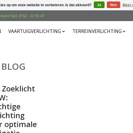
kies op om onze website te verbeteren. Is dat akkoord?
Ja
Nee
Meer 
dvies? Bel: 0162 - 22 00 47
N
VAARTUIGVERLICHTING
TERREINVERLICHTING
BLOG
 Zoeklicht
W:
chtige
ichting
r optimale