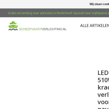
Wij slaan coo
Gratis verzending naar adressen in Nederland! Opzoek naar vrijblijvend a
ALLE ARTIKELE
LED
510
kra
verl
voo