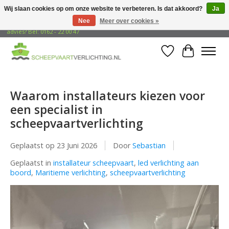
Wij slaan cookies op om onze website te verbeteren. Is dat akkoord?
Ja
Nee
Meer over cookies »
Gratis verzending naar adressen in Nederland! Opzoek naar vrijblijvend
advies? Bel: 0162 - 22 00 47
Verlanglijst
Winkelwa
Waarom installateurs kiezen voor
een specialist in
scheepvaartverlichting
Geplaatst op
23 Juni 2026
Door
Sebastian
Geplaatst in
installateur scheepvaart
,
led verlichting aan
boord
,
Maritieme verlichting
,
scheepvaartverlichting