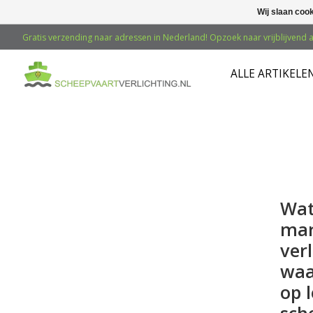
Wij slaan coo
Gratis verzending naar adressen in Nederland! Opzoek naar vrijblijvend a
ALLE ARTIKELE
Wat
mar
ver
waa
op l