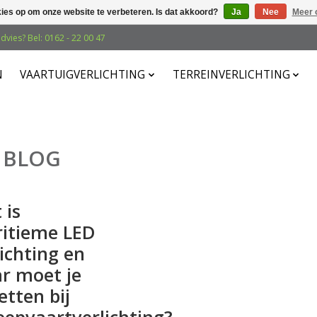
kies op om onze website te verbeteren. Is dat akkoord?
Ja
Nee
Meer 
dvies? Bel: 0162 - 22 00 47
N
VAARTUIGVERLICHTING
TERREINVERLICHTING
BLOG
 is
itieme LED
lichting en
r moet je
etten bij